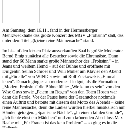
Am Samstag, dem 16.11., fand in der Hermersberger 
Mehrzweckhalle das große Konzert des MGV „Frohsinn“ statt, das 
unter dem Titel „(k)eine reine Männersache“ stand.
Im bis auf den letzten Platz ausverkauften Saal begrüßte Moderator 
Bernd Emig zunächst alle Besucher sowie die Ehrengäste. Dann 
stand der 60 Mann starke große Männerchor des „Frohsinn“ – in 
Jeans und weißem Hemd – auf der Bühne und eröffnete mit 
Dirigentin Selina Schröer und Willi Müller am Klavier den Abend 
mit „Für alle“ von WIND sowie mit Rolf Zuckowskis „Einmal 
leben“. Danach ging es an modernes Liedgut, als die Formation 
„Modern Frohsinn“ die Bühne füllte: „Wie kann es sein“ von den 
Wise Guys sowie „Feiern im Regen“ von den Toten Hosen war 
dann die Parole. Vor der Pause hatte der Gesamtchor nochmals 
einen Auftritt und betonte mit diesem das Motto des Abends – keine 
reine Männersache, denn die Ladies wurden hierbei musikalisch auf 
Händen getragen: „Spanische Nächte“, „In einem kühlen Grunde“, 
„Ich liebte einst ein Mädchen“ und zum krönenden Abschluss Max 
Raabe mit „Für Frauen ist das kein Problem“ – so ging es in die 
Halbzeit.