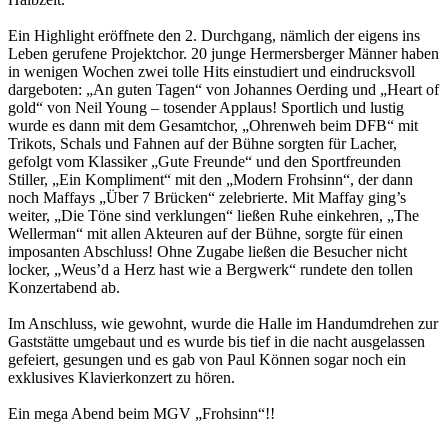
Ein Highlight eröffnete den 2. Durchgang, nämlich der eigens ins 
Leben gerufene Projektchor. 20 junge Hermersberger Männer haben 
in wenigen Wochen zwei tolle Hits einstudiert und eindrucksvoll 
dargeboten: „An guten Tagen“ von Johannes Oerding und „Heart of 
gold“ von Neil Young – tosender Applaus! Sportlich und lustig 
wurde es dann mit dem Gesamtchor, „Ohrenweh beim DFB“ mit 
Trikots, Schals und Fahnen auf der Bühne sorgten für Lacher, 
gefolgt vom Klassiker „Gute Freunde“ und den Sportfreunden 
Stiller, „Ein Kompliment“ mit den „Modern Frohsinn“, der dann 
noch Maffays „Über 7 Brücken“ zelebrierte. Mit Maffay ging’s 
weiter, „Die Töne sind verklungen“ ließen Ruhe einkehren, „The 
Wellerman“ mit allen Akteuren auf der Bühne, sorgte für einen 
imposanten Abschluss! Ohne Zugabe ließen die Besucher nicht 
locker, „Weus’d a Herz hast wie a Bergwerk“ rundete den tollen 
Konzertabend ab.
Im Anschluss, wie gewohnt, wurde die Halle im Handumdrehen zur 
Gaststätte umgebaut und es wurde bis tief in die nacht ausgelassen 
gefeiert, gesungen und es gab von Paul Können sogar noch ein 
exklusives Klavierkonzert zu hören.
Ein mega Abend beim MGV „Frohsinn“!!